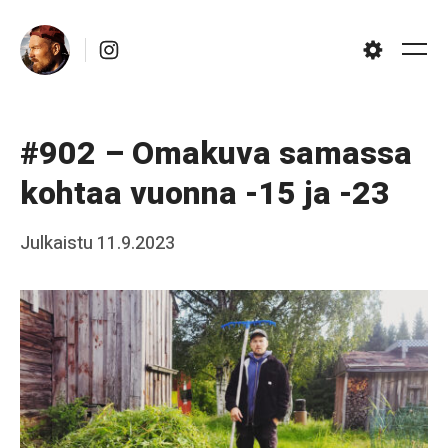
Skip
Instagram
to
Me
Settings
content
#902 – Omakuva samassa
kohtaa vuonna -15 ja -23
Posted
Julkaistu
11.9.2023
b
on
y
J
a
a
k