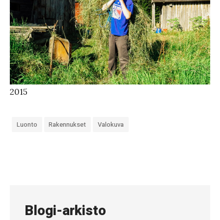
2015
Luonto
Rakennukset
Valokuva
«
#
9
0
Blogi-arkisto
1