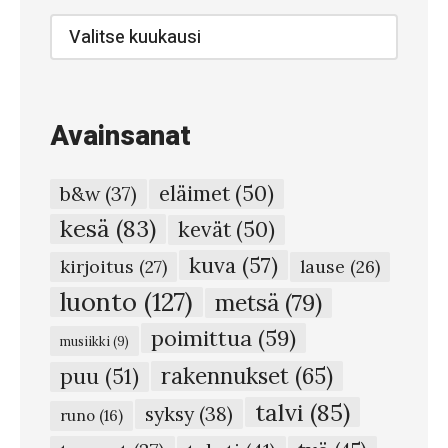
–
Blogi-
arkisto
P
a
i
Avainsanat
t
a
eläimet
(50)
b&w
(37)
i
kesä
(83)
kevät
(50)
d
kuva
(57)
e
kirjoitus
(27)
lause
(26)
a
luonto
(127)
metsä
(79)
j
poimittua
(59)
musiikki
(9)
a
rakennukset
(65)
puu
(51)
p
talvi
(85)
syksy
(38)
u
runo
(16)
l