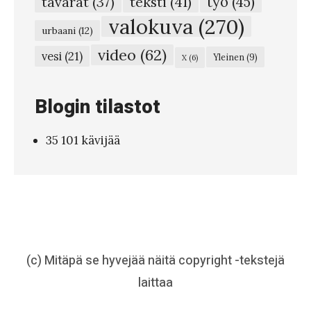
teksti
(41)
työ
(45)
tavarat
(37)
l
valokuva
(270)
urbaani
(12)
o
video
(62)
vesi
(21)
Yleinen
(9)
X
(6)
B
e
Blogin tilastot
t
a
35 101 kävijää
d
i
n
e
a
#
(c) Mitäpä se hyvejää näitä copyright -tekstejä
9
laittaa
0