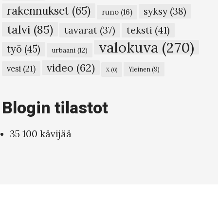
rakennukset
(65)
syksy
(38)
runo
(16)
talvi
(85)
teksti
(41)
tavarat
(37)
valokuva
(270)
työ
(45)
urbaani
(12)
video
(62)
vesi
(21)
Yleinen
(9)
X
(6)
Blogin tilastot
35 100 kävijää