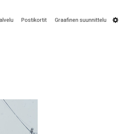
lvelu
Postikortit
Graafinen suunnittelu
Settin