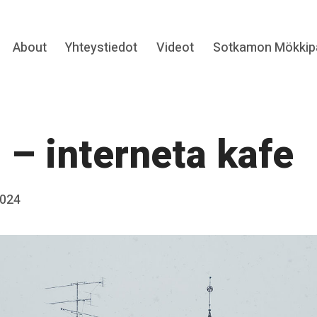
Expand
About
Yhteystiedot
Videot
Sotkamon Mökkipa
hild
menu
 – interneta kafe
2024