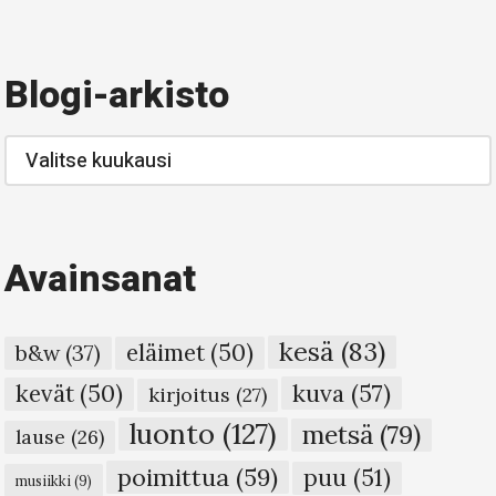
Blogi-arkisto
Blogi-
arkisto
Avainsanat
kesä
(83)
eläimet
(50)
b&w
(37)
kuva
(57)
kevät
(50)
kirjoitus
(27)
luonto
(127)
metsä
(79)
lause
(26)
poimittua
(59)
puu
(51)
musiikki
(9)