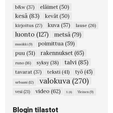
k
eläimet
(50)
b&w
(37)
a
kesä
(83)
kevät
(50)
u
kuva
(57)
p
kirjoitus
(27)
lause
(26)
a
luonto
(127)
metsä
(79)
n
poimittua
(59)
musiikki
(9)
h
rakennukset
(65)
puu
(51)
e
talvi
(85)
syksy
(38)
d
runo
(16)
e
teksti
(41)
työ
(45)
tavarat
(37)
l
valokuva
(270)
urbaani
(12)
m
video
(62)
vesi
(21)
Yleinen
(9)
X
(6)
ä
v
Blogin tilastot
a