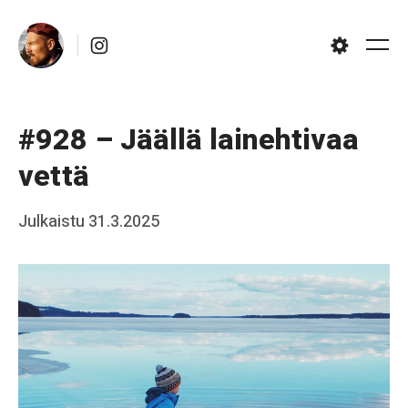
Skip
Instagram
to
Me
Settings
content
#928 – Jäällä lainehtivaa
vettä
Posted
Julkaistu
31.3.2025
b
on
y
J
a
a
k