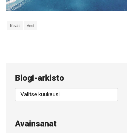
Kevät
Vesi
«
#
9
2
Blogi-arkisto
7
–
Blogi-
arkisto
K
y
l
Avainsanat
ä