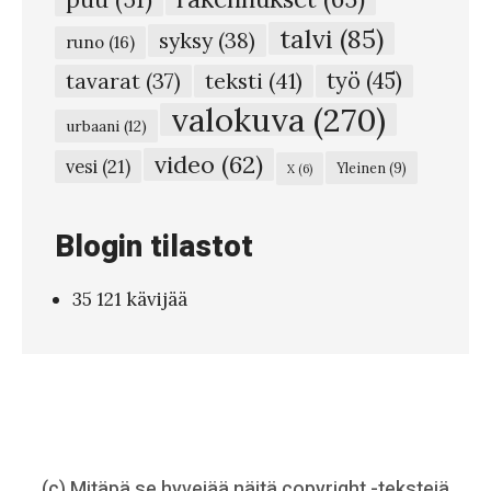
e
talvi
(85)
syksy
(38)
t
runo
(16)
r
teksti
(41)
työ
(45)
tavarat
(37)
y
valokuva
(270)
urbaani
(12)
i
video
(62)
vesi
(21)
Yleinen
(9)
X
(6)
n
g
Blogin tilastot
t
o
35 121 kävijää
s
u
r
v
i
v
(c) Mitäpä se hyvejää näitä copyright -tekstejä