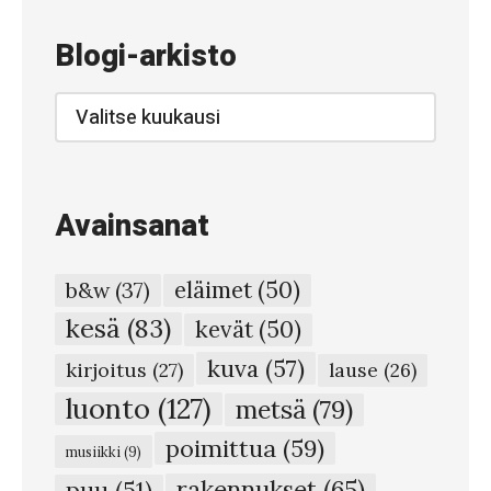
9
5
Blogi-arkisto
–
N
Blogi-
arkisto
o
t
t
Avainsanat
h
e
eläimet
(50)
b&w
(37)
o
kesä
(83)
kevät
(50)
n
kuva
(57)
l
kirjoitus
(27)
lause
(26)
y
luonto
(127)
metsä
(79)
o
poimittua
(59)
musiikki
(9)
n
rakennukset
(65)
puu
(51)