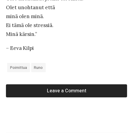
Olet unohtanut että
minä olen minä.
Ei tämä ole stressiä.
Minä kärsin.”
– Eeva Kilpi
Poimittua
Runo
Leave a Comment
«
#