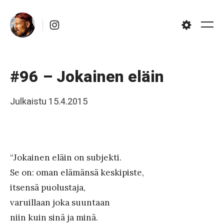
Skip
Instagram
to
Me
Settings
content
#96 – Jokainen eläin
Posted
Julkaistu
15.4.2015
b
on
y
J
a
“Jokainen eläin on subjekti.
a
Se on: oman elämänsä keskipiste,
itsensä puolustaja,
k
varuillaan joka suuntaan
k
niin kuin sinä ja minä.
o