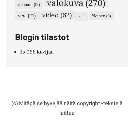
valokuva
(270)
urbaani
(12)
video
(62)
vesi
(21)
Yleinen
(9)
X
(6)
Blogin tilastot
35 096 kävijää
(c) Mitäpä se hyvejää näitä copyright -tekstejä
laittaa