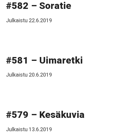
#582 – Soratie
a
k
Posted
Julkaistu
22.6.2019
b
k
on
y
o
J
a
#581 – Uimaretki
a
k
Posted
Julkaistu
20.6.2019
b
k
on
y
o
J
a
#579 – Kesäkuvia
a
k
Posted
Julkaistu
13.6.2019