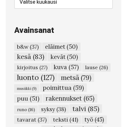
arkisto
Avainsanat
eläimet
(50)
b&w
(37)
kesä
(83)
kevät
(50)
kuva
(57)
kirjoitus
(27)
lause
(26)
luonto
(127)
metsä
(79)
poimittua
(59)
musiikki
(9)
rakennukset
(65)
puu
(51)
talvi
(85)
syksy
(38)
runo
(16)
teksti
(41)
työ
(45)
tavarat
(37)