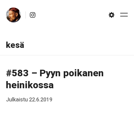
Skip
Instagram
to
Me
Settings
content
kesä
#583 – Pyyn poikanen
heinikossa
Posted
Julkaistu
22.6.2019
b
on
y
J
a