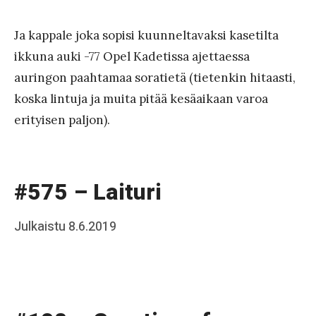
b
k
on
y
o
Ja kappale joka sopisi kuunneltavaksi kasetilta
J
ikkuna auki -77 Opel Kadetissa ajettaessa
a
auringon paahtamaa soratietä (tietenkin hitaasti,
a
koska lintuja ja muita pitää kesäaikaan varoa
k
erityisen paljon).
k
o
#575 – Laituri
Posted
Julkaistu
8.6.2019
b
on
y
J
a