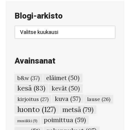
Blogi-arkisto
Blogi-
arkisto
Avainsanat
eläimet
(50)
b&w
(37)
kesä
(83)
kevät
(50)
kuva
(57)
kirjoitus
(27)
lause
(26)
luonto
(127)
metsä
(79)
poimittua
(59)
musiikki
(9)