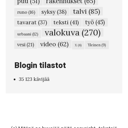
rakennukset
(65)
puu
(51)
talvi
(85)
syksy
(38)
runo
(16)
teksti
(41)
työ
(45)
tavarat
(37)
valokuva
(270)
urbaani
(12)
video
(62)
vesi
(21)
Yleinen
(9)
X
(6)
Blogin tilastot
35 123 kävijää