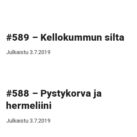
b
k
on
y
o
J
a
#589 – Kellokummun silta
a
k
Posted
Julkaistu
3.7.2019
b
k
on
y
o
J
a
#588 – Pystykorva ja
a
hermeliini
k
k
Posted
Julkaistu
3.7.2019
b
o
on
y