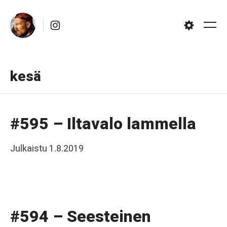
Skip
Instagram
to
Me
Settings
content
kesä
#595 – Iltavalo lammella
Posted
Julkaistu
1.8.2019
b
on
y
J
a
#594 – Seesteinen
a