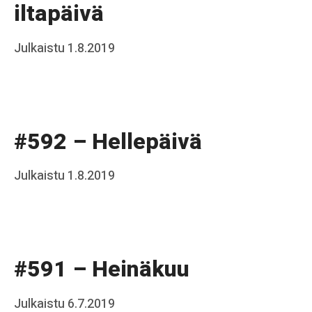
iltapäivä
k
k
Posted
Julkaistu
1.8.2019
b
o
on
y
J
a
#592 – Hellepäivä
a
k
Posted
Julkaistu
1.8.2019
b
k
on
y
o
J
a
#591 – Heinäkuu
a
k
Posted
Julkaistu
6.7.2019