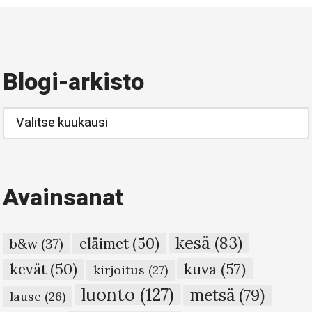
Blogi-arkisto
Blogi-
arkisto
Avainsanat
kesä
(83)
eläimet
(50)
b&w
(37)
kuva
(57)
kevät
(50)
kirjoitus
(27)
luonto
(127)
metsä
(79)
lause
(26)