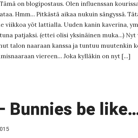
Tämä on blogipostaus. Olen influenssan kouriss
 rataa. Hmm… Pitkästä aikaa nukuin sängyssä. Tä
e viikkoa yöt lattialla. Uuden kanin kaverina, ym
tuna patjaksi. (ettei olisi yksinäinen muka…) Nyt 
nut talon naaraan kanssa ja tuntuu muutenkin k
hmisnaaraan viereen… Joka kylläkin on nyt […]
– Bunnies be like
2015