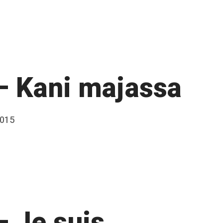
– Kani majassa
2015
– Je suis