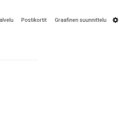
lvelu
Postikortit
Graafinen suunnittelu
Settin