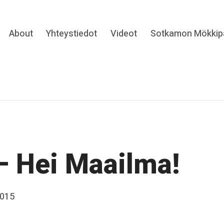
Expand
About
Yhteystiedot
Videot
Sotkamon Mökkipa
hild
menu
– Hei Maailma!
2015