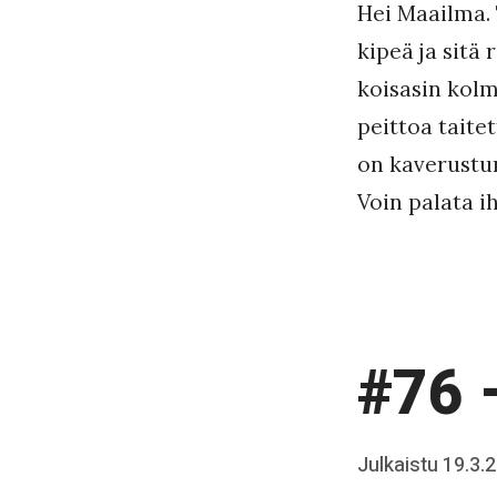
Hei Maailma. 
J
kipeä ja sitä
a
koisasin kolm
a
peittoa taitet
k
on kaverustu
k
Voin palata i
o
#76 
Posted
Julkaistu
19.3.
b