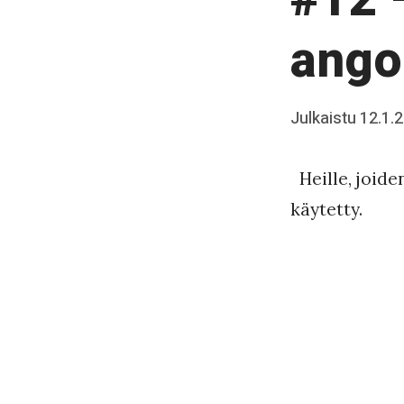
k
o
ango
Posted
Julkaistu
12.1.
b
on
y
Heille, joide
J
käytetty.
a
a
k
k
o