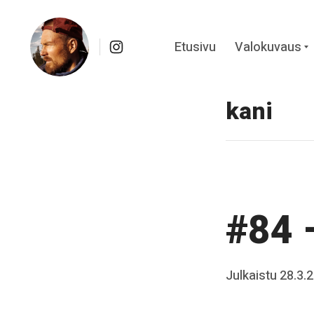
Instagram
Etusivu
Valokuvaus
c
Skip
Kuvapäiväkirja Kainuusta
to
kani
content
#84 
Posted
Julkaistu
28.3.
b
on
y