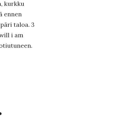
a, kurkku
tä ennen
päri taloa. 3
will i am
otiutuneen.
…