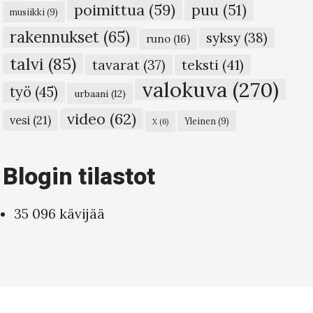
poimittua
(59)
puu
(51)
musiikki
(9)
rakennukset
(65)
syksy
(38)
runo
(16)
talvi
(85)
teksti
(41)
tavarat
(37)
valokuva
(270)
työ
(45)
urbaani
(12)
video
(62)
vesi
(21)
Yleinen
(9)
X
(6)
Blogin tilastot
35 096 kävijää