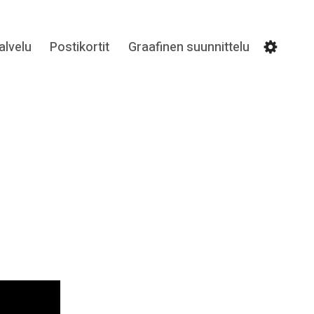
lvelu
Postikortit
Graafinen suunnittelu
Settin