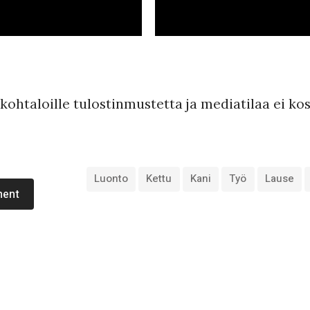
n kohtaloille tulostinmustetta ja mediatilaa ei k
Luonto
Kettu
Kani
Työ
Lause
ment