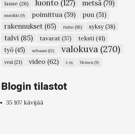
luonto
(127)
metsä
(79)
lause
(26)
poimittua
(59)
puu
(51)
musiikki
(9)
rakennukset
(65)
syksy
(38)
runo
(16)
talvi
(85)
teksti
(41)
tavarat
(37)
valokuva
(270)
työ
(45)
urbaani
(12)
video
(62)
vesi
(21)
Yleinen
(9)
X
(6)
Blogin tilastot
35 107 kävijää