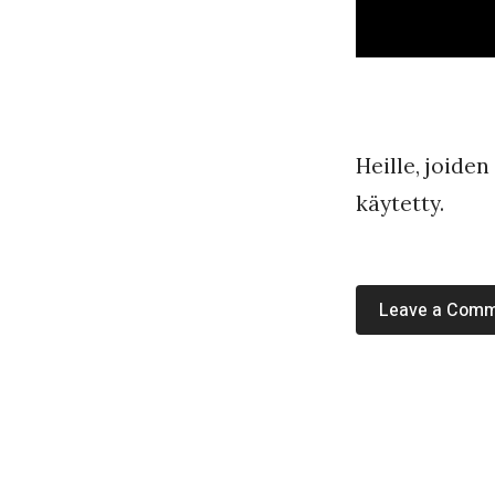
Heille, joide
käytetty.
Leave a Com
«
#
1
1