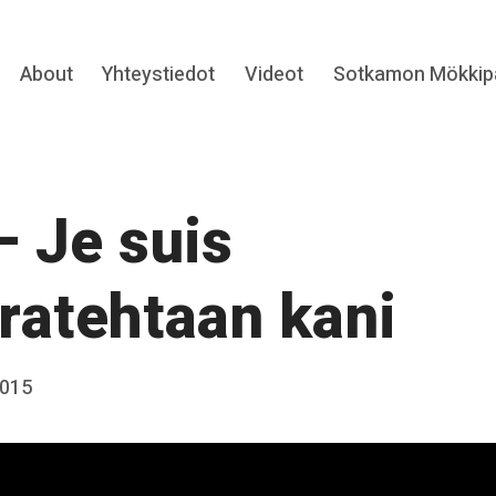
Expand
About
Yhteystiedot
Videot
Sotkamon Mökkipa
hild
menu
– Je suis
ratehtaan kani
2015