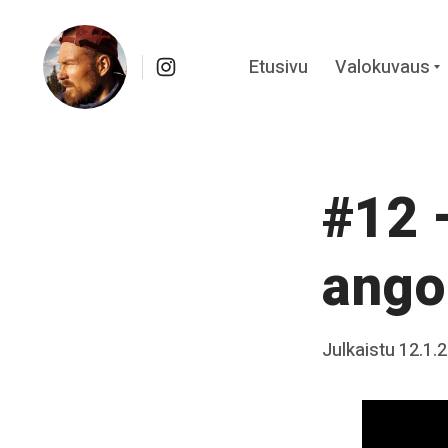
Instagram
Etusivu
Valokuvaus
c
Skip
Kuvapäiväkirja Kainuusta
to
content
#12 
ango
Posted
Julkaistu
12.1.
b
on
y
J