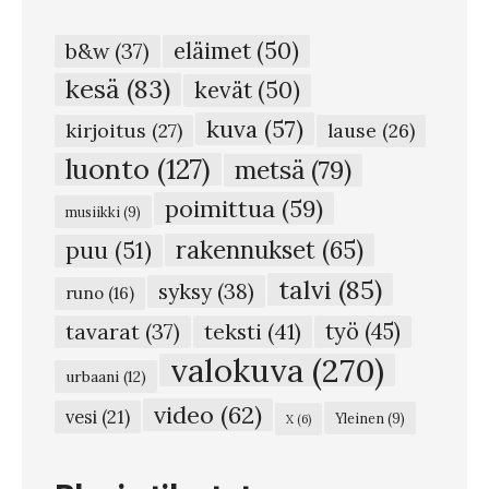
eläimet
(50)
b&w
(37)
kesä
(83)
kevät
(50)
kuva
(57)
kirjoitus
(27)
lause
(26)
luonto
(127)
metsä
(79)
poimittua
(59)
musiikki
(9)
rakennukset
(65)
puu
(51)
talvi
(85)
syksy
(38)
runo
(16)
teksti
(41)
työ
(45)
tavarat
(37)
valokuva
(270)
urbaani
(12)
video
(62)
vesi
(21)
Yleinen
(9)
X
(6)