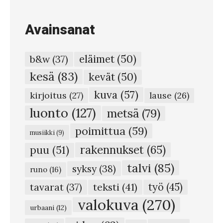
Avainsanat
eläimet
(50)
b&w
(37)
kesä
(83)
kevät
(50)
kuva
(57)
kirjoitus
(27)
lause
(26)
luonto
(127)
metsä
(79)
poimittua
(59)
musiikki
(9)
rakennukset
(65)
puu
(51)
talvi
(85)
syksy
(38)
runo
(16)
teksti
(41)
työ
(45)
tavarat
(37)
valokuva
(270)
urbaani
(12)