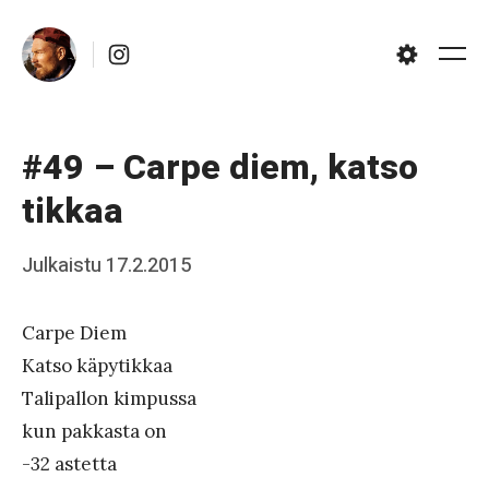
Skip
Instagram
to
Me
Settings
content
#49 – Carpe diem, katso
tikkaa
Posted
Julkaistu
17.2.2015
b
on
y
Carpe Diem
J
Katso käpytikkaa
a
Talipallon kimpussa
a
kun pakkasta on
k
-32 astetta