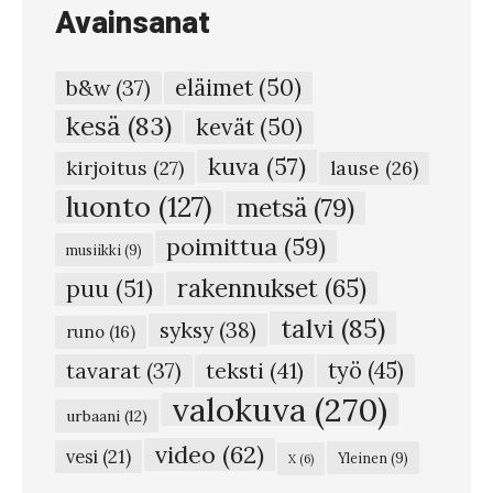
r
Avainsanat
e
n
eläimet
(50)
b&w
(37)
c
kesä
(83)
kevät
(50)
e
kuva
(57)
G
kirjoitus
(27)
lause
(26)
a
luonto
(127)
metsä
(79)
g
poimittua
(59)
musiikki
(9)
n
rakennukset
(65)
puu
(51)
o
talvi
(85)
syksy
(38)
n
runo
(16)
#
teksti
(41)
työ
(45)
tavarat
(37)
5
valokuva
(270)
urbaani
(12)
0
video
(62)
vesi
(21)
Yleinen
(9)
X
(6)
–