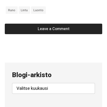
k
o
Runo
Lintu
Luonto
Leave a Comment
«
#
4
8
Blogi-arkisto
–
C
Blogi-
arkisto
l
a