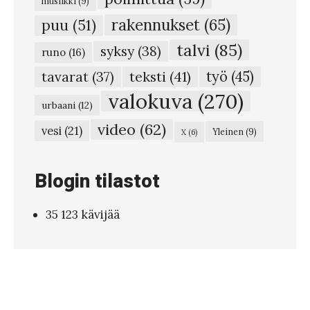
musiikki
(9)
4
rakennukset
(65)
puu
(51)
7
talvi
(85)
syksy
(38)
–
runo
(16)
P
teksti
(41)
työ
(45)
tavarat
(37)
a
valokuva
(270)
urbaani
(12)
h
video
(62)
vesi
(21)
Yleinen
(9)
X
(6)
v
i
Blogin tilastot
n
e
35 123 kävijää
n
v
a
s
t