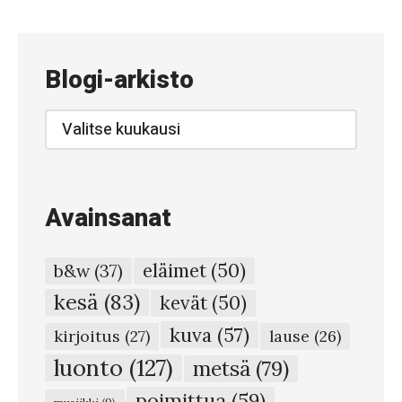
#
8
4
Blogi-arkisto
5
–
Blogi-
arkisto
H
a
a
Avainsanat
v
i
eläimet
(50)
b&w
(37)
s
kesä
(83)
kevät
(50)
t
kuva
(57)
o
kirjoitus
(27)
lause
(26)
#
luonto
(127)
metsä
(79)
8
poimittua
(59)