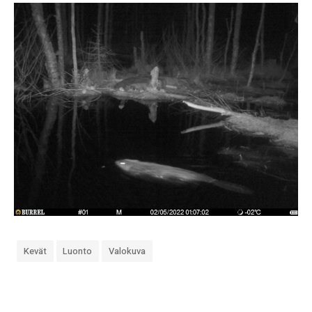
Kevät
Luonto
Valokuva
«