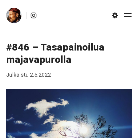
Skip
Instagram
to
Me
Settings
content
#846 – Tasapainoilua
majavapurolla
Posted
Julkaistu
2.5.2022
b
on
y
J
a
a
k