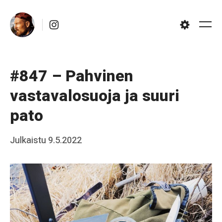
Skip
Instagram
to
Me
Settings
content
#847 – Pahvinen
vastavalosuoja ja suuri
pato
Posted
Julkaistu
9.5.2022
b
on
y
J
a
a