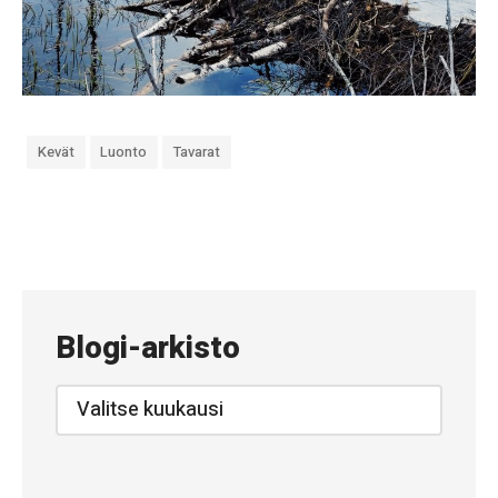
Kevät
Luonto
Tavarat
«
#
8
4
Blogi-arkisto
6
–
Blogi-
arkisto
T
a
s