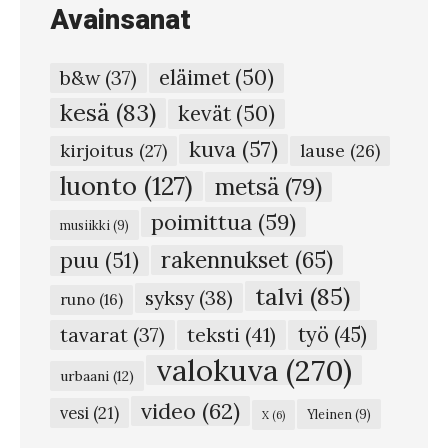
Avainsanat
a
p
eläimet
(50)
b&w
(37)
a
kesä
(83)
kevät
(50)
i
kuva
(57)
n
kirjoitus
(27)
lause
(26)
o
luonto
(127)
metsä
(79)
i
poimittua
(59)
musiikki
(9)
l
rakennukset
(65)
puu
(51)
u
talvi
(85)
syksy
(38)
a
runo
(16)
m
teksti
(41)
työ
(45)
tavarat
(37)
a
valokuva
(270)
urbaani
(12)
j
video
(62)
vesi
(21)
Yleinen
(9)
X
(6)
a